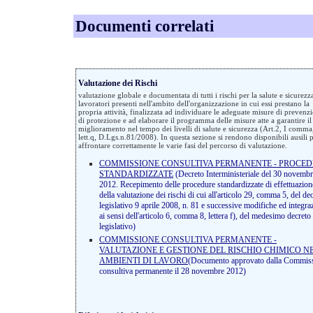
Documenti correlati
Valutazione dei Rischi
valutazione globale e documentata di tutti i rischi per la salute e sicurezz
lavoratori presenti nell'ambito dell'organizzazione in cui essi prestano la
propria attività, finalizzata ad individuare le adeguate misure di prevenz
di protezione e ad elaborare il programma delle misure atte a garantire il
miglioramento nel tempo dei livelli di salute e sicurezza (Art.2, I comma
lett.q, D.Lgs.n.81/2008). In questa sezione si rendono disponibili ausili 
affrontare correttamente le varie fasi del percorso di valutazione.
COMMISSIONE CONSULTIVA PERMANENTE - PROCE
STANDARDIZZATE
(Decreto Interministeriale del 30 novemb
2012. Recepimento delle procedure standardizzate di effettuazion
della valutazione dei rischi di cui all'articolo 29, comma 5, del de
legislativo 9 aprile 2008, n. 81 e successive modifiche ed integra
ai sensi dell'articolo 6, comma 8, lettera f), del medesimo decreto
legislativo)
COMMISSIONE CONSULTIVA PERMANENTE -
VALUTAZIONE E GESTIONE DEL RISCHIO CHIMICO N
AMBIENTI DI LAVORO
(Documento approvato dalla Commis
consultiva permanente il 28 novembre 2012)