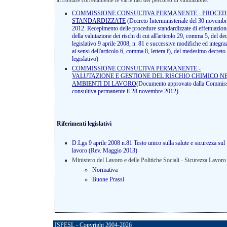
COMMISSIONE CONSULTIVA PERMANENTE - PROCE
STANDARDIZZATE
(Decreto Interministeriale del 30 novemb
2012. Recepimento delle procedure standardizzate di effettuazion
della valutazione dei rischi di cui all'articolo 29, comma 5, del de
legislativo 9 aprile 2008, n. 81 e successive modifiche ed integra
ai sensi dell'articolo 6, comma 8, lettera f), del medesimo decreto
legislativo)
COMMISSIONE CONSULTIVA PERMANENTE -
VALUTAZIONE E GESTIONE DEL RISCHIO CHIMICO N
AMBIENTI DI LAVORO
(Documento approvato dalla Commis
consultiva permanente il 28 novembre 2012)
Riferimenti legislativi
D.Lgs 9 aprile 2008 n.81 Testo unico sulla salute e sicurezza sul
lavoro (Rev. Maggio 2013)
Ministero del Lavoro e delle Politiche Sociali - Sicurezza Lavoro
Normativa
Buone Prassi
ISPESL - Copyright 2004-2026