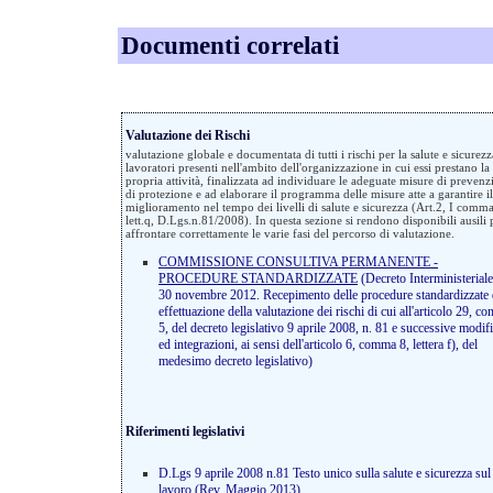
Documenti correlati
Valutazione dei Rischi
valutazione globale e documentata di tutti i rischi per la salute e sicurezz
lavoratori presenti nell'ambito dell'organizzazione in cui essi prestano la
propria attività, finalizzata ad individuare le adeguate misure di prevenz
di protezione e ad elaborare il programma delle misure atte a garantire il
miglioramento nel tempo dei livelli di salute e sicurezza (Art.2, I comma
lett.q, D.Lgs.n.81/2008). In questa sezione si rendono disponibili ausili 
affrontare correttamente le varie fasi del percorso di valutazione.
COMMISSIONE CONSULTIVA PERMANENTE -
PROCEDURE STANDARDIZZATE
(Decreto Interministeriale
30 novembre 2012. Recepimento delle procedure standardizzate 
effettuazione della valutazione dei rischi di cui all'articolo 29, 
5, del decreto legislativo 9 aprile 2008, n. 81 e successive modif
ed integrazioni, ai sensi dell'articolo 6, comma 8, lettera f), del
medesimo decreto legislativo)
Riferimenti legislativi
D.Lgs 9 aprile 2008 n.81 Testo unico sulla salute e sicurezza sul
lavoro (Rev. Maggio 2013)