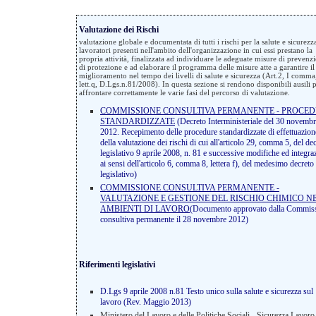
Valutazione dei Rischi
valutazione globale e documentata di tutti i rischi per la salute e sicurezz
lavoratori presenti nell'ambito dell'organizzazione in cui essi prestano la
propria attività, finalizzata ad individuare le adeguate misure di prevenz
di protezione e ad elaborare il programma delle misure atte a garantire il
miglioramento nel tempo dei livelli di salute e sicurezza (Art.2, I comma
lett.q, D.Lgs.n.81/2008). In questa sezione si rendono disponibili ausili 
affrontare correttamente le varie fasi del percorso di valutazione.
COMMISSIONE CONSULTIVA PERMANENTE - PROCE
STANDARDIZZATE
(Decreto Interministeriale del 30 novemb
2012. Recepimento delle procedure standardizzate di effettuazion
della valutazione dei rischi di cui all'articolo 29, comma 5, del de
legislativo 9 aprile 2008, n. 81 e successive modifiche ed integra
ai sensi dell'articolo 6, comma 8, lettera f), del medesimo decreto
legislativo)
COMMISSIONE CONSULTIVA PERMANENTE -
VALUTAZIONE E GESTIONE DEL RISCHIO CHIMICO N
AMBIENTI DI LAVORO
(Documento approvato dalla Commis
consultiva permanente il 28 novembre 2012)
Riferimenti legislativi
D.Lgs 9 aprile 2008 n.81 Testo unico sulla salute e sicurezza sul
lavoro (Rev. Maggio 2013)
Ministero del Lavoro e delle Politiche Sociali - Sicurezza Lavoro