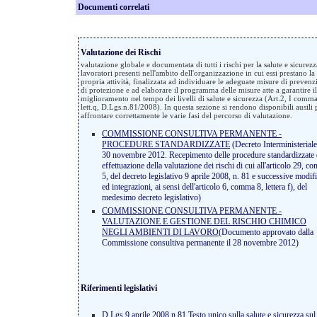
Documenti correlati
Valutazione dei Rischi
valutazione globale e documentata di tutti i rischi per la salute e sicurezz
lavoratori presenti nell'ambito dell'organizzazione in cui essi prestano la
propria attività, finalizzata ad individuare le adeguate misure di prevenz
di protezione e ad elaborare il programma delle misure atte a garantire il
miglioramento nel tempo dei livelli di salute e sicurezza (Art.2, I comma
lett.q, D.Lgs.n.81/2008). In questa sezione si rendono disponibili ausili 
affrontare correttamente le varie fasi del percorso di valutazione.
COMMISSIONE CONSULTIVA PERMANENTE -
PROCEDURE STANDARDIZZATE
(Decreto Interministeriale
30 novembre 2012. Recepimento delle procedure standardizzate 
effettuazione della valutazione dei rischi di cui all'articolo 29, 
5, del decreto legislativo 9 aprile 2008, n. 81 e successive modif
ed integrazioni, ai sensi dell'articolo 6, comma 8, lettera f), del
medesimo decreto legislativo)
COMMISSIONE CONSULTIVA PERMANENTE -
VALUTAZIONE E GESTIONE DEL RISCHIO CHIMICO
NEGLI AMBIENTI DI LAVORO
(Documento approvato dalla
Commissione consultiva permanente il 28 novembre 2012)
Riferimenti legislativi
D.Lgs 9 aprile 2008 n.81 Testo unico sulla salute e sicurezza sul