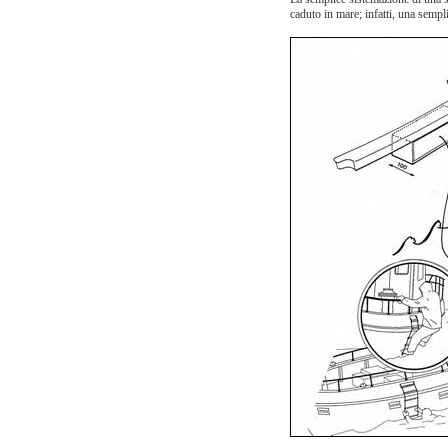
caduto in mare; infatti, una sempl