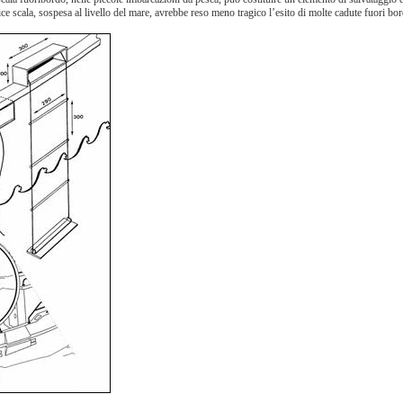
ice scala, sospesa al livello del mare, avrebbe reso meno tragico l’esito di molte cadute fuori bo