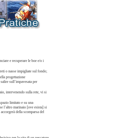
nciare e recuperare le boe e/o i
reti o nasse impigliate sul fondo;
ella progettazione
 salire sull’impavesata per
aio, intervenendo sulla rete, vi si
spazio limitato e su una
 l’altro marinaio [ove esista] si
i accorgerà della scomparsa del
ecisivo per la vita di un pescatore