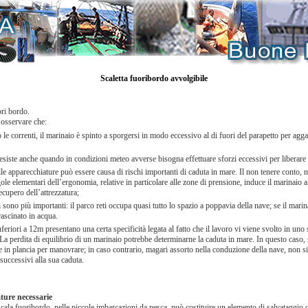
Scaletta fuoribordo avvolgibile
ori bordo.
 osservare che:
 le correnti, il marinaio è spinto a sporgersi in modo eccessivo al di fuori del parapetto per agga
 esiste anche quando in condizioni meteo avverse bisogna effettuare sforzi eccessivi per liberare 
le apparecchiature può essere causa di rischi importanti di caduta in mare. Il non tenere conto, n
ole elementari dell’ergonomia, relative in particolare alle zone di prensione, induce il marinaio a
recupero dell’attrezzatura;
hi sono più importanti: il parco reti occupa quasi tutto lo spazio a poppavia della nave; se il marin
trascinato in acqua.
eriori a 12m presentano una certa specificità legata al fatto che il lavoro vi viene svolto in uno 
a perdita di equilibrio di un marinaio potrebbe determinarne la caduta in mare. In questo caso, se
e in plancia per manovrare; in caso contrario, magari assorto nella conduzione della nave, non s
uccessivi alla sua caduta.
ature necessarie
ala fuoribordo, nelle piccole imbarcazioni da pesca, può costituire un elemento di salvataggio d