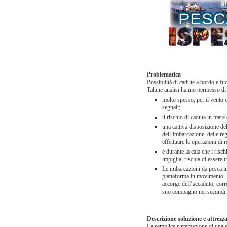
Problematica
Possibilità di cadute a bordo e fu
Talune analisi hanno permesso di
molto spesso, per il vento o
segnali;
il rischio di caduta in mare
una cattiva disposizione del
dell’imbarcazione, delle reg
effettuare le operazioni di 
è durante la cala che i risc
impiglia, rischia di essere 
Le imbarcazioni da pesca inf
piattaforma in movimento. L
accorge dell’accaduto, corr
suo compagno nei secondi s
Descrizione soluzione e attrezz
La semplice sistemazione di una sc